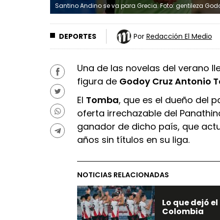
Santino Andino se va para Grecia. Foto: gentileza Go
DEPORTES
Por
Redacción El Medio
Una de las novelas del verano ll
figura de
Godoy Cruz Antonio 
El
Tomba
, que es el dueño del 
oferta irrechazable del Panathi
ganador de dicho país, que act
años sin títulos en su liga.
NOTICIAS RELACIONADAS
Lo que dejó el
Colombia