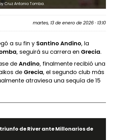
doy Cruz Antonio Tomba.
martes, 13 de enero de 2026 · 13:10
egó a su fin y
Santino Andino
, la
Tomba
, seguirá su carrera en
Grecia
.
pase de
Andino
, finalmente recibió una
naikos de
Grecia
, el segundo club más
ualmente atraviesa una sequía de 15
 triunfo de River ante Millonarios de