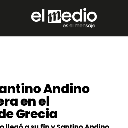
Santino Andino
era en el
de Grecia
 llegó a su fin y Santino Andino,