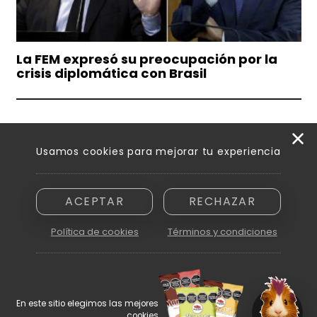
La FEM expresó su preocupación por la
crisis diplomática con Brasil
Usamos cookies para mejorar tu experiencia
ACEPTAR
RECHAZAR
Razón social: Innovamedia S. A. - CUIT asignada: 30-71894810-6
Domicilio: Peatonal Sarmiento 250, piso 6.º, oficina B - Ciudad de
Política de cookies
Términos y condiciones
Mendoza (5500)
En este sitio elegimos las mejores
cookies