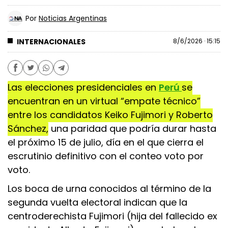
Por
Noticias Argentinas
INTERNACIONALES
8/6/2026 · 15:15
Las elecciones presidenciales en
Perú
se
encuentran en un virtual “empate técnico”
entre los candidatos Keiko Fujimori y Roberto
Sánchez,
una paridad que podría durar hasta
el próximo 15 de julio, día en el que cierra el
escrutinio definitivo con el conteo voto por
voto.
Los boca de urna conocidos al término de la
segunda vuelta electoral indican que la
centroderechista Fujimori (hija del fallecido ex