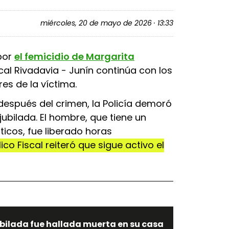
miércoles, 20 de mayo de 2026 · 13:33
 por
el femicidio de Margarita
scal Rivadavia - Junín continúa con los
res de la víctima.
espués del crimen, la Policía demoró
jubilada. El hombre, que tiene un
icos, fue liberado horas
ico Fiscal reiteró que sigue activo el
bilada fue hallada muerta en su casa