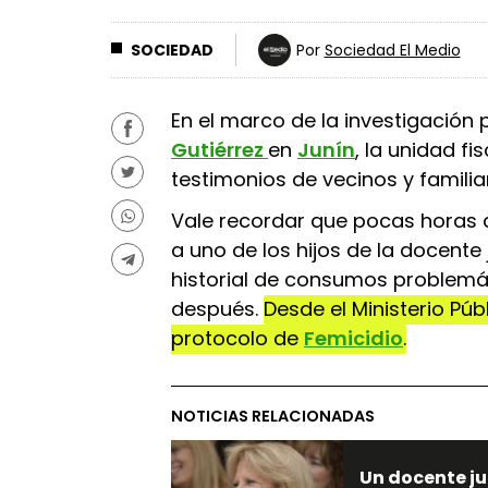
SOCIEDAD
Por
Sociedad El Medio
En el marco de la investigación
Gutiérrez
en
Junín
, la unidad fi
testimonios de vecinos y familia
Vale recordar que pocas horas d
a uno de los hijos de la docente 
historial de consumos problemát
después.
Desde el Ministerio Públ
protocolo de
Femicidio
.
NOTICIAS RELACIONADAS
Un docente ju