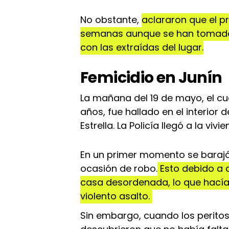
No obstante,
aclararon que el p
semanas aunque se han tomado
con las extraídas del lugar.
Femicidio en Junín
La mañana del 19 de mayo, el c
años, fue hallado en el interior 
Estrella. La Policía llegó a la viv
En un primer momento se barajó 
ocasión de robo.
Esto debido a q
casa desordenada, lo que hacía
violento asalto.
Sin embargo, cuando los perito