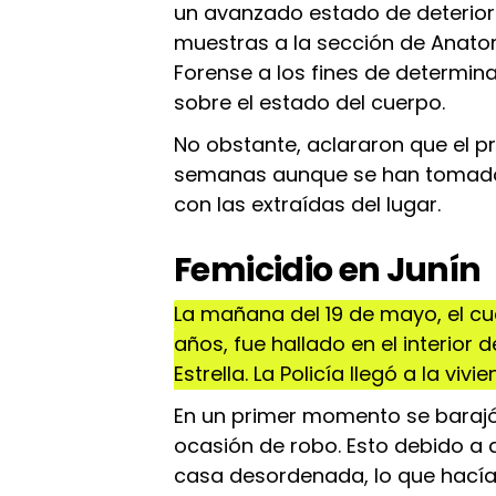
un avanzado estado de deterior
muestras a la sección de Anat
Forense a los fines de determin
sobre el estado del cuerpo.
No obstante, aclararon que el p
semanas aunque se han tomado
con las extraídas del lugar.
Femicidio en Junín
La mañana del 19 de mayo, el c
años, fue hallado en el interior 
Estrella. La Policía llegó a la viv
En un primer momento se barajó 
ocasión de robo. Esto debido a 
casa desordenada, lo que hacía