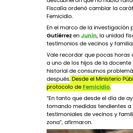
descubrieron que no había faltan
Fiscalía ordenó cambiar la cará
Femicidio.
En el marco de la investigación 
Gutiérrez
en
Junín
, la unidad fi
testimonios de vecinos y familia
Vale recordar que pocas horas d
a uno de los hijos de la docente 
historial de consumos problemát
después.
Desde el Ministerio Públ
protocolo de
Femicidio
.
“En tanto que desde el día de a
tomando medidas tendientes a e
testimoniales de vecinos y famil
zona”, afirmaron.