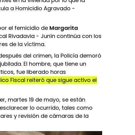
tes en la vivienda por lo que la
tula a Homicidio Agravado -
por el femicidio de
Margarita
scal Rivadavia - Junín continúa con los
res de la víctima.
espués del crimen, la Policía demoró
jubilada. El hombre, que tiene un
icos, fue liberado horas
ico Fiscal reiteró que sigue activo el
yer, martes 19 de mayo, se están
sclarecer lo ocurrido, tales como
iares y revisión de cámaras de la