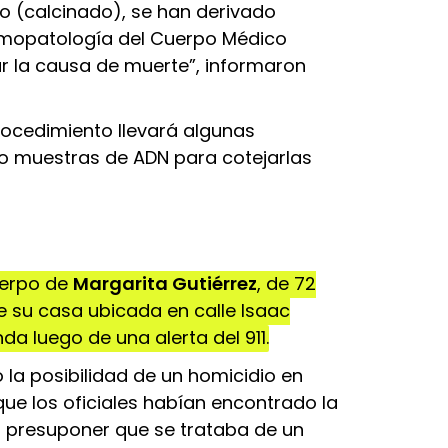
o (calcinado), se han derivado
omopatología del Cuerpo Médico
ar la causa de muerte”, informaron
rocedimiento llevará algunas
 muestras de ADN para cotejarlas
uerpo de
Margarita Gutiérrez
, de 72
de su casa ubicada en calle Isaac
ienda luego de una alerta del 911.
la posibilidad de un homicidio en
que los oficiales habían encontrado la
 presuponer que se trataba de un