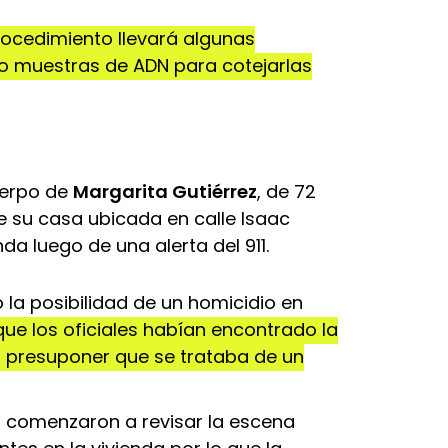
rocedimiento llevará algunas
 muestras de ADN para cotejarlas
uerpo de
Margarita Gutiérrez
, de 72
de su casa ubicada en calle Isaac
ienda luego de una alerta del 911.
la posibilidad de un homicidio en
ue los oficiales habían encontrado la
 presuponer que se trataba de un
s comenzaron a revisar la escena