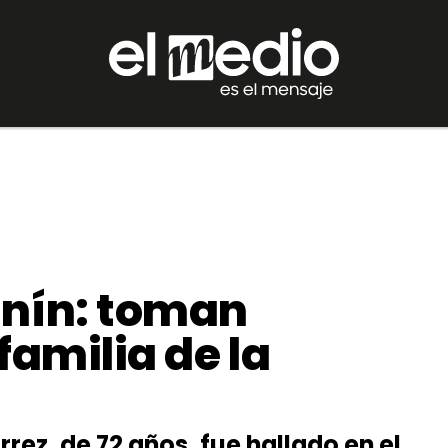
unín: toman
familia de la
rez, de 72 años, fue hallado en el