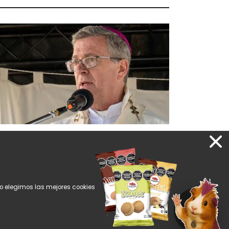
isa por San Cayetano: García
erva criticó a la dirigencia
olítica que se “da la buena vida”
tio elegimos las mejores cookies