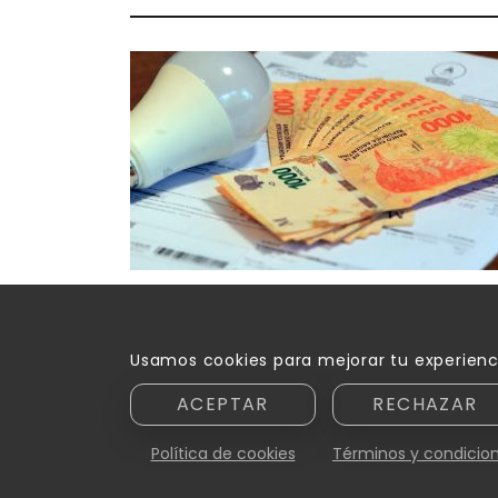
Aumentó la luz en Mendoza: de
cuánto será la suba en agosto
Usamos cookies para mejorar tu experienc
ACEPTAR
RECHAZAR
Política de cookies
Términos y condicio