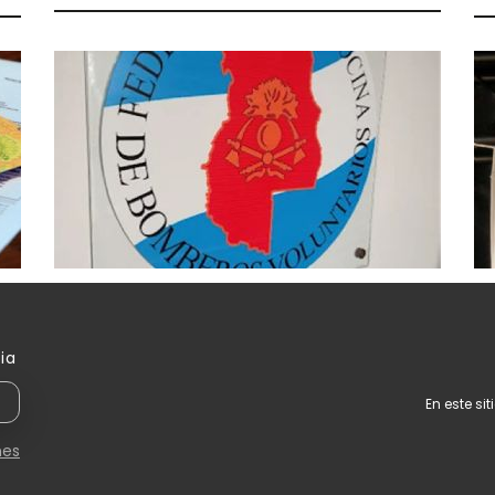
Renunció el Presidente de la
M
Federación Mendocina de
Cu
Bomberos Voluntarios
p
ia
En este si
nes