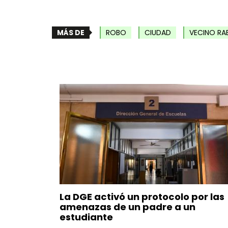
MÁS DE
ROBO
CIUDAD
VECINO RA
La DGE activó un protocolo por las
amenazas de un padre a un
estudiante