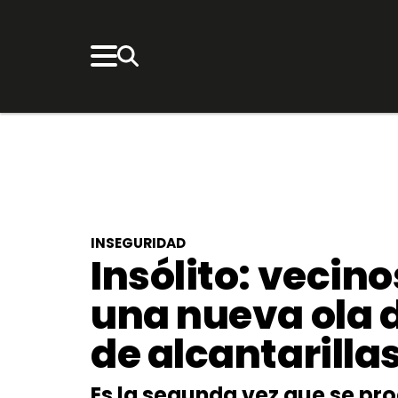
INSEGURIDAD
Insólito: vecin
una nueva ola 
de alcantarilla
Es la segunda vez que se pro