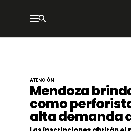
ATENCIÓN
Mendoza brind
como perforista
alta demanda d
Las inscripciones abrirán el