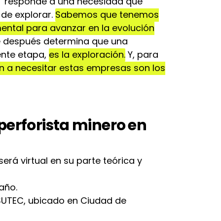
 “responde a una necesidad que
a de explorar.
Sabemos que tenemos
ental para avanzar en la evolución
 después determina que una
ente etapa,
es la exploración.
Y, para
n a necesitar estas empresas son los
 perforista minero en
erá virtual en su parte teórica y
año.
INSUTEC, ubicado en Ciudad de