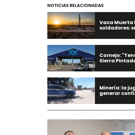
NOTICIAS RELACIONADAS
Vaca Muerta b
soldadores: s
Cornejo: "Ten
Sierra Pintad
Minería: la j
generar conf