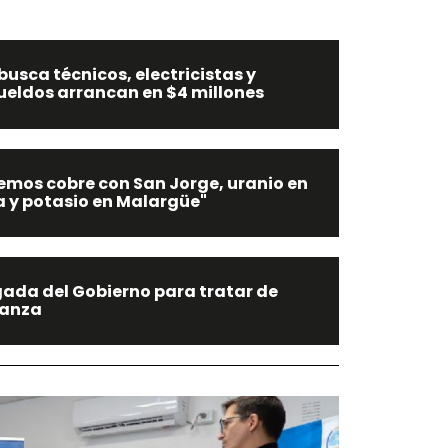
usca técnicos, electricistas y
ueldos arrancan en $4 millones
emos cobre con San Jorge, uranio en
a y potasio en Malargüe"
ugada del Gobierno para tratar de
ianza