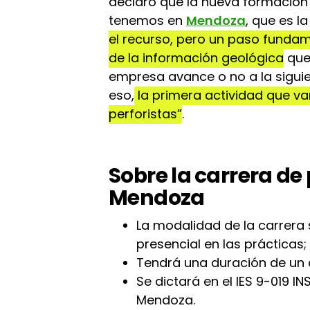
declaró que la nueva formación
tenemos en
Mendoza
, que es l
el recurso, pero un paso fundam
de la información geológica
que
empresa avance o no a la sigui
eso,
la primera actividad que va
perforistas”
.
Sobre la carrera de
Mendoza
La modalidad de la carrera s
presencial en las prácticas;
Tendrá una duración de un 
Se dictará en el IES 9-019 
Mendoza.