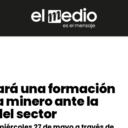
ará una formación
 minero ante la
el sector
 miércoles 27 de mayo a través de