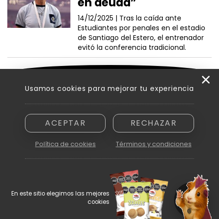
en deuda”
14/12/2025 |
Tras la caída ante
Estudiantes por penales en el estadio
de Santiago del Estero, el entrenador
evitó la conferencia tradicional.
VER MÁS NOTICIAS
Usamos cookies para mejorar tu experiencia
ACEPTAR
RECHAZAR
Razón social: Innovamedia S. A. - CUIT asignada: 30-71894810-6
Domicilio: Peatonal Sarmiento 250, piso 6.º, oficina B - Ciudad de
Política de cookies
Términos y condiciones
Mendoza (5500)
En este sitio elegimos las mejores
cookies
© 2026
Prohibida la reproducción parcial o total de cualquiera de los
contenidos en este sitio web