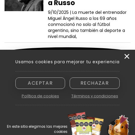
a Russo
9/10/2025 |
La muerte del entrenador
Miguel Ángel Russo a los 69 años
conmocionó no solo al fútbol
argentino, sino también al deporte a
nivel mundial,
VER MÁS NOTICIAS
Usamos cookies para mejorar tu experiencia
ACEPTAR
RECHAZAR
Razón social: Innovamedia S. A. - CUIT asignada: 30-71894810-6
Domicilio: Peatonal Sarmiento 250, piso 6.º, oficina B - Ciudad de
Política de cookies
Términos y condiciones
Mendoza (5500)
En este sitio elegimos las mejores
cookies