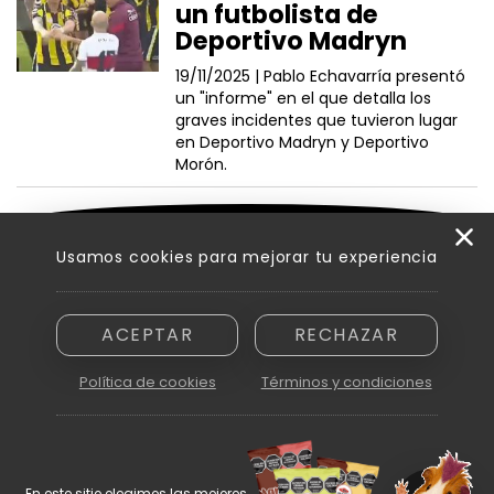
un futbolista de
Deportivo Madryn
19/11/2025 |
Pablo Echavarría presentó
un "informe" en el que detalla los
graves incidentes que tuvieron lugar
en Deportivo Madryn y Deportivo
Morón.
VER MÁS NOTICIAS
Usamos cookies para mejorar tu experiencia
ACEPTAR
RECHAZAR
Razón social: Innovamedia S. A. - CUIT asignada: 30-71894810-6
Domicilio: Peatonal Sarmiento 250, piso 6.º, oficina B - Ciudad de
Política de cookies
Términos y condiciones
Mendoza (5500)