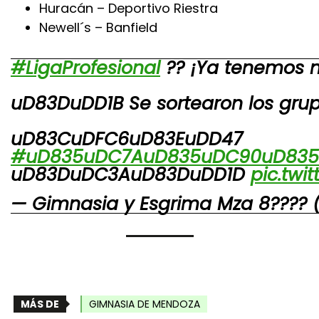
Huracán – Deportivo Riestra
Newell´s – Banfield
#LigaProfesional
?? ¡Ya tenemos nu
uD83DuDD1B Se sortearon los grup
uD83CuDFC6uD83EuDD47
#uD835uDC7AuD835uDC90uD835
uD83DuDC3AuD83DuDD1D
pic.twi
— Gimnasia y Esgrima Mza 8???
MÁS DE
GIMNASIA DE MENDOZA