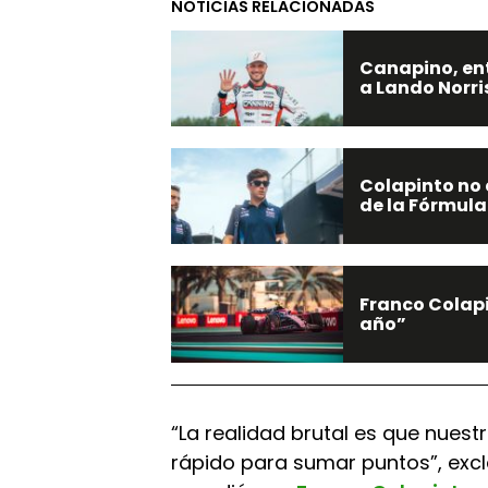
NOTICIAS RELACIONADAS
Canapino, entr
a Lando Norri
Colapinto no 
de la Fórmula 
Franco Colapi
año”
“La realidad brutal es que nuest
rápido para sumar puntos”, exc