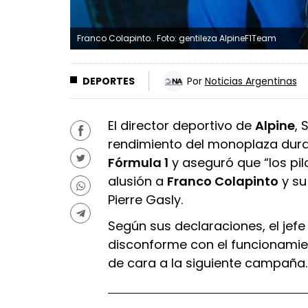
Franco Colapinto.. Foto: gentileza AlpineF1Team
DEPORTES
Por
Noticias Argentinas
El director deportivo de
Alpine
, 
rendimiento del monoplaza dura
Fórmula 1
y aseguró que “los pil
alusión a
Franco Colapinto
y su
Pierre Gasly.
Según sus declaraciones, el jef
disconforme con el funcionamien
de cara a la siguiente campaña.