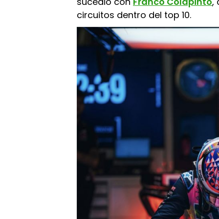
sucedió con
Franco Colapinto
,
circuitos dentro del top 10.