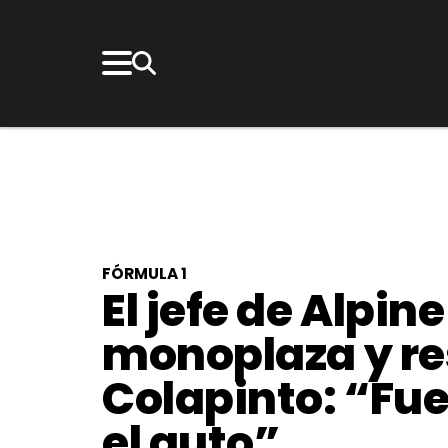
FÓRMULA 1
El jefe de Alpine
monoplaza y re
Colapinto: “Fu
el auto”