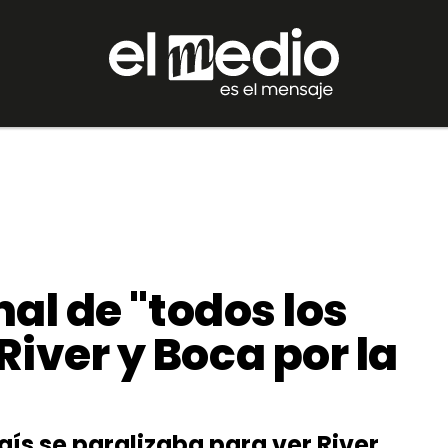
inal de "todos los
River y Boca por la
aís se paralizaba para ver River