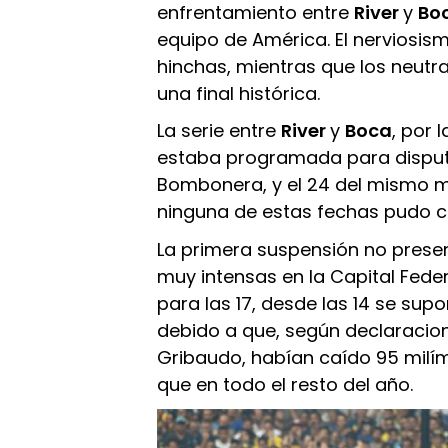
enfrentamiento entre
River
y
Bo
equipo de América. El nerviosis
hinchas, mientras que los neutr
una final histórica.
La serie entre
River
y
Boca
, por l
estaba programada para disputa
Bombonera, y el 24 del mismo m
ninguna de estas fechas pudo c
La primera suspensión no presen
muy intensas en la Capital Fed
para las 17, desde las 14 se sup
debido a que, según declaracion
Gribaudo, habían caído 95 milí
que en todo el resto del año.