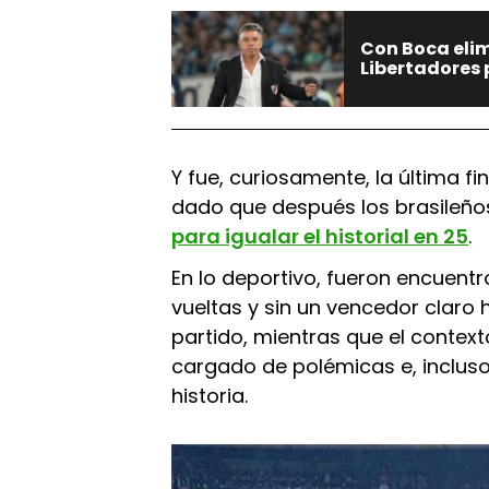
Con Boca elim
Libertadores 
Y fue, curiosamente, la última f
dado que después los brasileñ
para igualar el historial en 25
.
En lo deportivo, fueron encuentr
vueltas y sin un vencedor claro 
partido, mientras que el context
cargado de polémicas e, incluso,
historia.