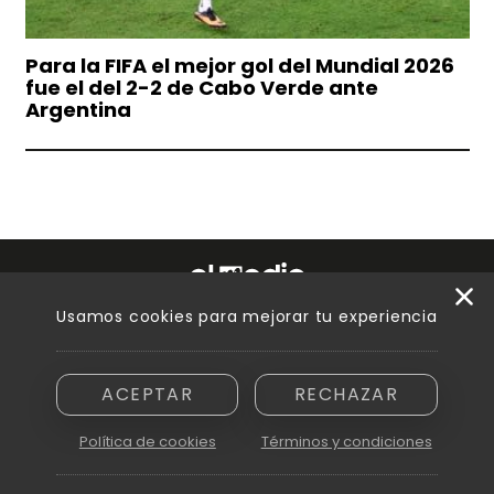
Para la FIFA el mejor gol del Mundial 2026
fue el del 2-2 de Cabo Verde ante
Argentina
Usamos cookies para mejorar tu experiencia
Razón social: Innovamedia S. A. - CUIT asignada: 30-71894810-6
Domicilio: Peatonal Sarmiento 250, piso 6.º, oficina B - Ciudad de
Mendoza (5500)
ACEPTAR
RECHAZAR
Política de cookies
Términos y condiciones