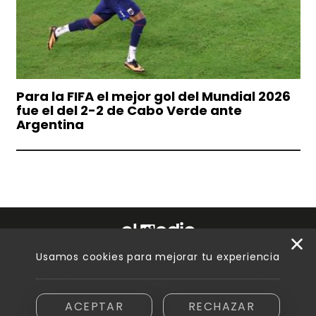
Para la FIFA el mejor gol del Mundial 2026
fue el del 2-2 de Cabo Verde ante
Argentina
Usamos cookies para mejorar tu experiencia
Razón social: Innovamedia S. A. - CUIT asignada: 30-71894810-6
Domicilio: Peatonal Sarmiento 250, piso 6.º, oficina B - Ciudad de
Mendoza (5500)
ACEPTAR
RECHAZAR