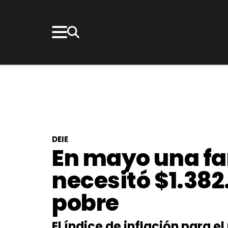
DEIE
En mayo una f
necesitó $1.382
pobre
El índice de inflación para