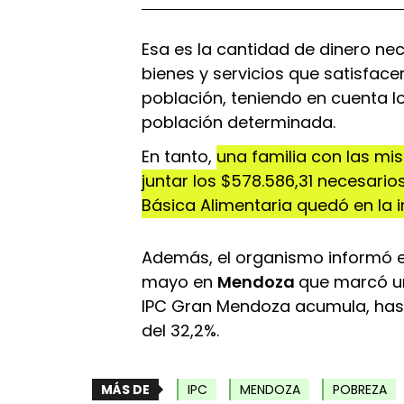
Esa es la cantidad de dinero nec
bienes y servicios que satisfac
población, teniendo en cuenta 
población determinada.
En tanto,
una familia con las mi
juntar los $578.586,31 necesario
Básica Alimentaria quedó en la 
Además, el organismo informó e
mayo en
Mendoza
que marcó un 
IPC Gran Mendoza acumula, has
del 32,2%.
MÁS DE
IPC
MENDOZA
POBREZA