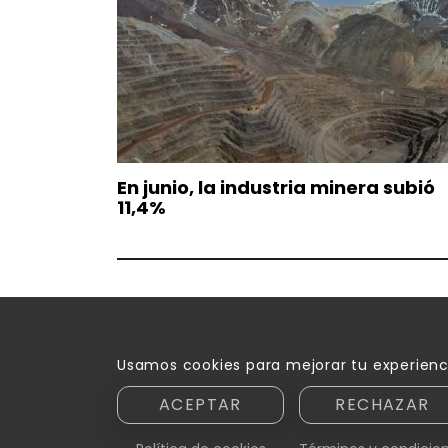
En junio, la industria minera subió
11,4%
Usamos cookies para mejorar tu experienc
ACEPTAR
RECHAZAR
Razón social: Innovamedia S. A. - CUIT asignada: 30-7
Domicilio: Peatonal Sarmiento 250, piso 6.º, oficina B -