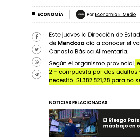
ECONOMÍA
Por
Economía El Medio
Este jueves la Dirección de Esta
de
Mendoza
dio a conocer el va
Canasta Básica Alimentaria.
Según el organismo provincial,
e
2 - compuesta por dos adultos 
necesitó $1.382.821,28 para no s
NOTICIAS RELACIONADAS
El Riesgo País
más bajo en 