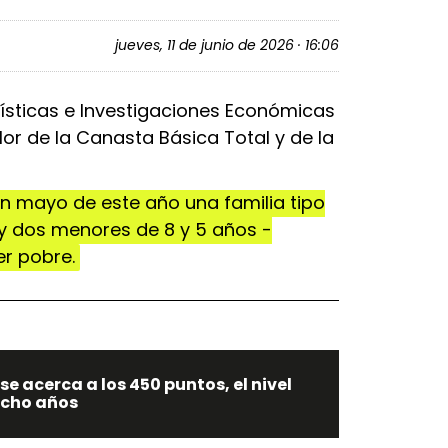
jueves, 11 de junio de 2026 · 16:06
dísticas e Investigaciones Económicas
lor de la Canasta Básica Total y de la
n mayo de este año una familia tipo
y dos menores de 8 y 5 años -
er pobre.
 se acerca a los 450 puntos, el nivel
ocho años