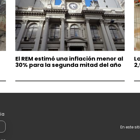
El REM estimó una inflación menor al
La
30% para la segunda mitad del año
2,
ia
En este si
1894810-6
 Ciudad de Mendoza (5500)