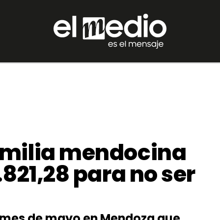
amilia mendocina
.821,28 para no ser
 el mes de mayo en Mendoza que