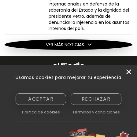
internacionales en defensa de la
soberanía del Estado y la dignidad del
presidente Petro, además de
denunciar la injerencia en los asuntos
internos del país.
VER MÁS NOTICIAS
Usamos cookies para mejorar tu experiencia
Razón social: Innovamedia S. A. - CUIT asignada: 30-71894810-6
Domicilio: Peatonal Sarmiento 250, piso 6.º, oficina B - Ciudad de
Mendoza (5500)
ACEPTAR
RECHAZAR
Política de cookies
Términos y condiciones
© 2026
Prohibida la reproducción parcial o total de cualquiera de los
contenidos en este sitio web