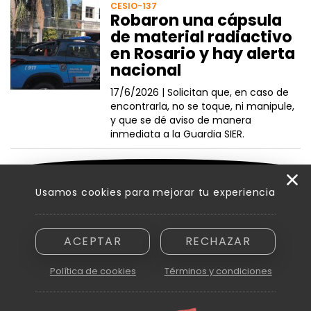
CESIO-137
Robaron una cápsula
de material radiactivo
en Rosario y hay alerta
nacional
17/6/2026 |
Solicitan que, en caso de
encontrarla, no se toque, ni manipule,
y que se dé aviso de manera
inmediata a la Guardia SIER.
VER MÁS NOTICIAS
Usamos cookies para mejorar tu experiencia
ACEPTAR
RECHAZAR
Razón social: Innovamedia S. A. - CUIT asignada: 30-71894810-6
Domicilio: Peatonal Sarmiento 250, piso 6.º, oficina B - Ciudad de
Política de cookies
Términos y condiciones
Mendoza (5500)