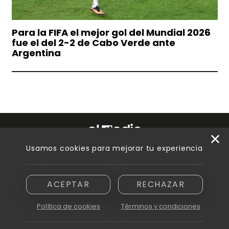
Para la FIFA el mejor gol del Mundial 2026
fue el del 2-2 de Cabo Verde ante
Argentina
Usamos cookies para mejorar tu experiencia
Razón social: Innovamedia S. A. - CUIT asignada: 30-71894810-6
Domicilio: Peatonal Sarmiento 250, piso 6.º, oficina B - Ciudad de
Mendoza (5500)
ACEPTAR
RECHAZAR
Política de cookies
Términos y condiciones