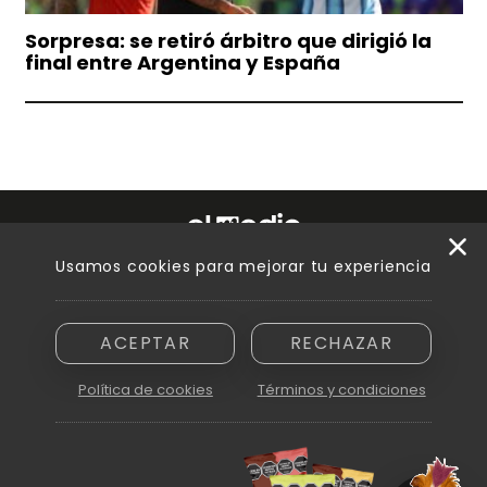
Sorpresa: se retiró árbitro que dirigió la
final entre Argentina y España
Usamos cookies para mejorar tu experiencia
Razón social: Innovamedia S. A. - CUIT asignada: 30-71894810-6
Domicilio: Peatonal Sarmiento 250, piso 6.º, oficina B - Ciudad de
Mendoza (5500)
ACEPTAR
RECHAZAR
Política de cookies
Términos y condiciones
© 2026
Prohibida la reproducción parcial o total de cualquiera de los
contenidos en este sitio web