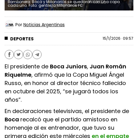
Bombonera. Boca y Millonarios se quedaron con una copa
cada uno. Foto: gentileza Millonarios FC
Por
Noticias Argentinas
DEPORTES
15/1/2026 · 09:57
El presidente de
Boca Juniors
,
Juan Román
Riquelme
, afirmó que la Copa Miguel Ángel
Russo, en honor al director técnico fallecido
en octubre del 2025, “se jugará todos los
años”.
En declaraciones televisivas, el presidente de
Boca
recalcó que el partido amistoso en
homenaje al ex entrenador, que tuvo su
primera edición este miércoles
en el empate