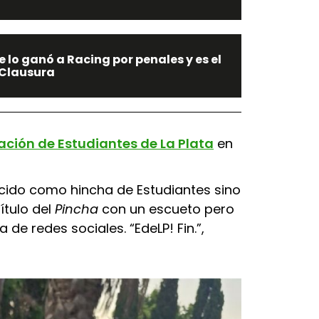
 lo ganó a Racing por penales y es el
Clausura
ación de
Estudiantes de La Plata
en
ocido como hincha de Estudiantes sino
ítulo del
Pincha
con un escueto pero
de redes sociales. “EdeLP! Fin.”,