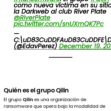
como nueva víctima en su siti
la Darkweb al club River Plate
@RiverPlate
pic.twitter.com/snUXmQK7Pc
—
C:\uD83CuDDFAuD83CuDDFE\Da
(@EdavPerez)
December 19, 20
Quién es el grupo Qilin
El grupo
Qilin
es una organización de
ransomware que opera bajo la modalidad de