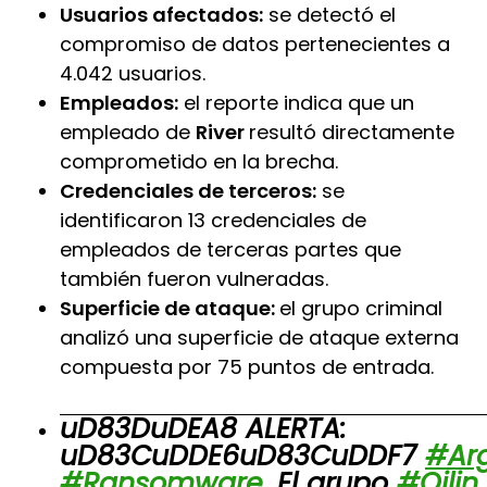
Usuarios afectados:
se detectó el
compromiso de datos pertenecientes a
4.042 usuarios.
Empleados:
el reporte indica que un
empleado de
River
resultó directamente
comprometido en la brecha.
Credenciales de terceros:
se
identificaron 13 credenciales de
empleados de terceras partes que
también fueron vulneradas.
Superficie de ataque:
el grupo criminal
analizó una superficie de ataque externa
compuesta por 75 puntos de entrada.
uD83DuDEA8 ALERTA:
uD83CuDDE6uD83CuDDF7
#Ar
#Ransomware
. El grupo
#Qilin