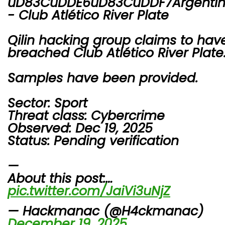
uD83CuDDE6uD83CuDDF7Argenti
- Club Atlético River Plate
Qilin hacking group claims to hav
breached Club Atlético River Plate
Samples have been provided.
Sector: Sport
Threat class: Cybercrime
Observed: Dec 19, 2025
Status: Pending verification
—
About this post:…
pic.twitter.com/JaiVi3uNjZ
— Hackmanac (@H4ckmanac)
December 19, 2025